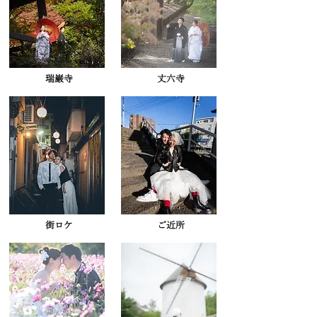
​瑞巌寺
​丈六寺
​街ロケ
​ご近所