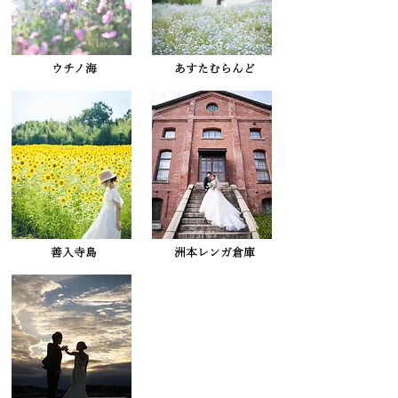
​ウチノ海
​あすたむらんど
​善入寺島
​洲本レンガ倉庫​