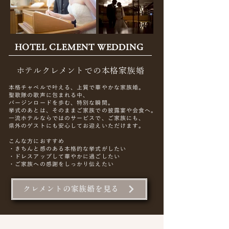
HOTEL CLEMENT WEDDING
ホテルクレメントでの本格家族婚
本格チャペルで叶える、上質で華やかな家族婚。
聖歌隊の歌声に包まれる中、
バージンロードを歩む、特別な瞬間。
挙式のあとは、そのままご家族での披露宴や会食へ。
一流ホテルならではのサービスで、ご家族にも、
県外のゲストにも安心してお迎えいただけます。
こんな方におすすめ
・きちんと感のある本格的な挙式がしたい
・ドレスアップして華やかに過ごしたい
・ご家族への感謝をしっかり伝えたい
クレメントの家族婚を見る