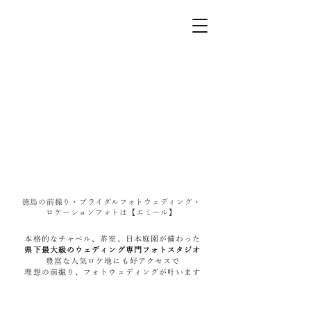
徳島の前撮り・ブライダルフォトウェディング・
ロケーションフォトは【エミール】
本格的なチャペル、茶室、日本庭園が備わった
県下最大級のウェディング専門フォトスタジオ
豊富な人気ロケ地にも好アクセスで
理想の前撮り、フォトウェディングが叶います