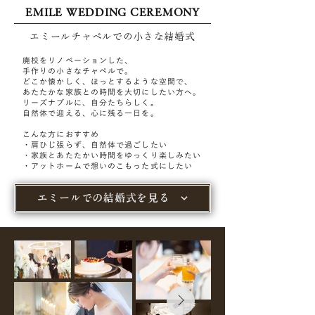
EMILE
WEDDING CEREMONY
​エミールチャペルでの小さな結婚式
廃校をリノベーションした、
手作りの小さなチャペルで。
どこか懐かしく、ほっとするような空間で、
あたたかな家族との時間を大切にしたい方へ。
リーズナブルに、自分たちらしく。
自然体で迎える、心に残る一日を。
こんな方におすすめ
・肩ひじ張らず、自然体で過ごしたい
・家族とあたたかい時間をゆっくり楽しみたい
・アットホームで想いのこもった式にしたい
エミールでの結婚式を見る