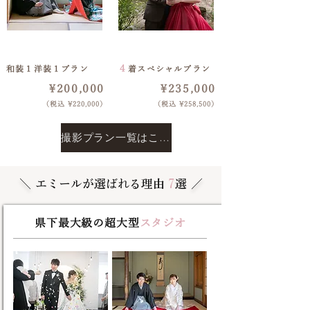
​撮影２時間 / 160カット
​撮影２時間/200カット
４
​和装１洋装１プラン
着スペシャルプラン
¥200,000
¥235,000
​（税込 ¥220,000）
​（税込 ¥258,500）
撮影プラン一覧はこちら
＼
エミールが選ばれる理由
7
選
／
県下最大級の超大型
スタジオ