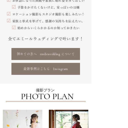
☑︎
お世話になった両親や家族に晴れ姿をみてほしい
☑︎
予算をかけたくないけど、安っぽいのは嫌
☑︎
ロケーション撮影もスタジオ撮影も楽しみたい！
☑︎
家族と挙式を挙げて、感謝の気持ちを伝えたい。
☑︎
始めからいくらかかるのか知っておきたい
全てエミールウェディングで叶います！
初めての方へ emilewedding について
最新事例はこちら Instagram
​撮影プラン
​PHOTO PLAN