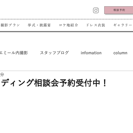
相談予約
撮影プラン
挙式・披露宴
ロケ地紹介
ドレス衣装
ギャラリー
エミール内撮影
スタッフブログ
infomation
column
1分
ェディング相談会予約受付中！