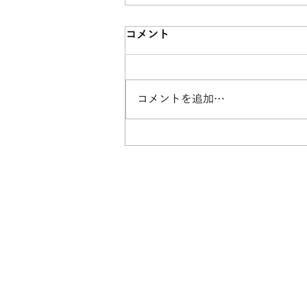
コメント
コメントを追加…
フォトウェディング丸わかり
ガイド
​〒770-0044 ​
​住所
徳島県徳島市庄町