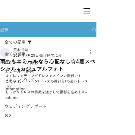
記事
全ての記事
荒木 千紘
全ての記事
2024年7月29日
読了時間: 1分
雨でもエミールなら心配なし☆4着スペ
ロケーション撮影
シャル+カジュアルフォト
エミール内撮影
まずはウェディングドレスでメインの撮影です
スタッフブログ
こちらは、トレーン(ドレスの裾部分)の長いドレス
です
infomation
しっかりドレスの特徴を活かして撮影を進めます⭐︎
column
ウェディングレポート
top