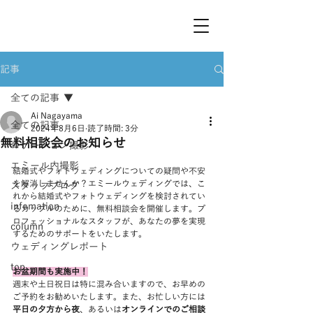
記事
全ての記事
Ai Nagayama
全ての記事
2024年8月6日
読了時間: 3分
無料相談会のお知らせ
ロケーション撮影
エミール内撮影
結婚式やフォトウェディングについての疑問や不安
を解消しませんか？エミールウェディングでは、こ
スタッフブログ
れから結婚式やフォトウェディングを検討されてい
infomation
るカップルのために、無料相談会を開催します。プ
ロフェッショナルなスタッフが、あなたの夢を実現
column
するためのサポートをいたします。
ウェディングレポート
top
お盆期間も実施中！
週末や土日祝日は特に混み合いますので、お早めの
ご予約をお勧めいたします。また、お忙しい方には
平日の夕方から夜
、あるいは
オンラインでのご相談