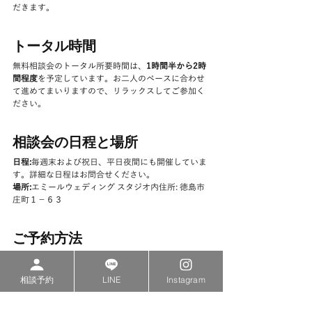
だきます。
トータル時間
無料相談会のトータル所要時間は、
1時間半から2時
間程度
を予定しています。お二人のペースに合わせ
て進めてまいりますので、リラックスしてご参加く
ださい。
相談会の日程と場所
日程:
毎週末および祝日、平日夜間にも開催していま
す。詳細な日程はお問合せください。
場所:
エミールウェディング スタジオ内住所: 徳島市
庄町１−６３
ご予約方法
1. お電話でのご予約
直接お電話にてご予約を承りま
す。お気軽にお問い合わせください。
相談予約
LINE
Instagram
2. オンラインでのご予約
公式ウェブサイトまたは公
式LINEからもご予約が可能です。簡単なフォームに
入力するだけで、すぐにご予約が完了します。