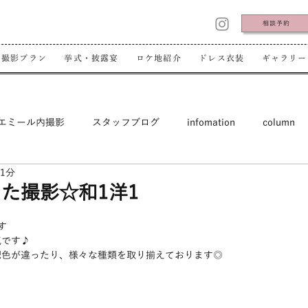
相談予約
撮影プラン
挙式・披露宴
ロケ地紹介
ドレス衣装
ギャラリー
エミール内撮影
スタッフブログ
infomation
column
 1分
た撮影☆和1洋1
す
気です♪
配色が違ったり、様々な種類を取り揃えております◎