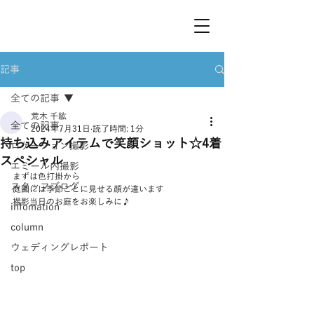
記事
全ての記事
荒木 千紘
全ての記事
2024年7月31日
読了時間: 1分
持ち込みアイテムで笑顔ショット☆4着
ロケーション撮影
スペシャル
エミール内撮影
まずは色打掛から
スタッフブログ
庭園には季節ごとに見せる顔が違います
撮影当日のお庭をお楽しみに♪
infomation
column
ウェディングレポート
top