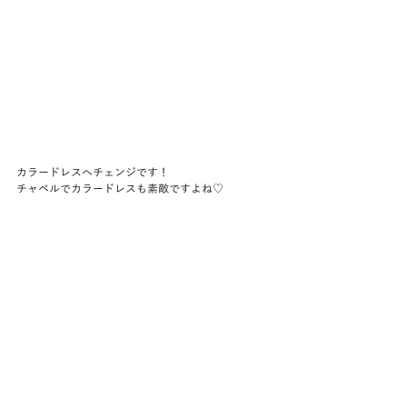
カラードレスへチェンジです！
チャペルでカラードレスも素敵ですよね♡