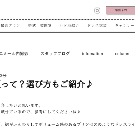
相談予約
撮影プラン
挙式・披露宴
ロケ地紹介
ドレス衣装
ギャラリー
エミール内撮影
スタッフブログ
infomation
column
 3分
類って？選び方もご紹介♪
紹介したいと思います。
を載せているので、参考にしてくださいね♪
ば、裾がふんわりしてボリューム感のあるプリンセスのようなドレスラ