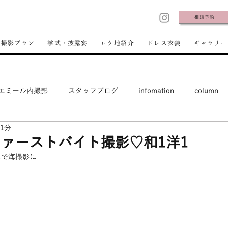
相談予約
撮影プラン
挙式・披露宴
ロケ地紹介
ドレス衣装
ギャラリー
エミール内撮影
スタッフブログ
infomation
column
 1分
ァーストバイト撮影♡和1洋1
スで海撮影に